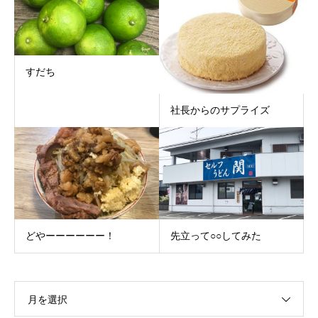
すだち
社長からのサプライズ
どやーーーーーー！
先立って○○してみた
月を選択