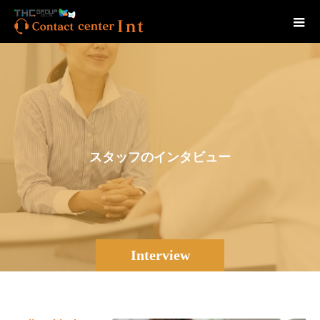
ス
タ
ッ
フ
の
イ
ン
タ
ビ
ュ
ー
Interview