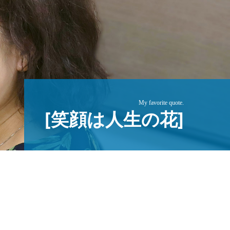
My favorite quote.
[笑顔は人生の花]